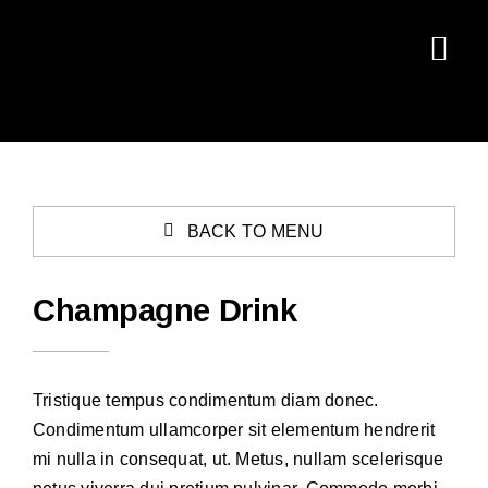
Zum
Inhalt
Togg
springen
Navi
Home
Móarbær
BACK TO MENU
Leistungen
Pferde
Champagne Drink
Termine
Tristique tempus condimentum diam donec.
Kontakt
Condimentum ullamcorper sit elementum hendrerit
mi nulla in consequat, ut. Metus, nullam scelerisque