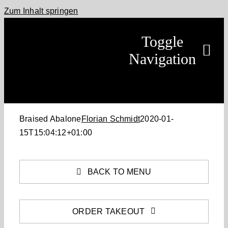
Zum Inhalt springen
Toggle
Navigation
Home
Braised Abalone
Florian Schmidt
2020-01-
Móarbær
15T15:04:12+01:00
Leistungen
BACK TO MENU
Pferde
Termine
ORDER TAKEOUT