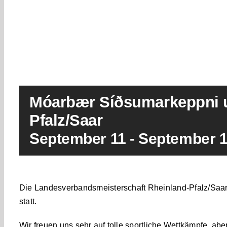
Móarbær Síðsumarkeppni 
Pfalz/Saar
September 11
-
September 
Die Landesverbandsmeisterschaft Rheinland-Pfalz/Saar
statt.
Wir freuen uns sehr auf tolle sportliche Wettkämpfe, 