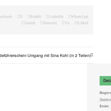
acebook
X
Reddit
LinkedIn
WhatsApp
Tumblr
Pinterest
Vk
E-Mail
deführerschein Umgang mit Sina Kohl (in 2 Teilen)
Deta
Begin
Septem
Ende: