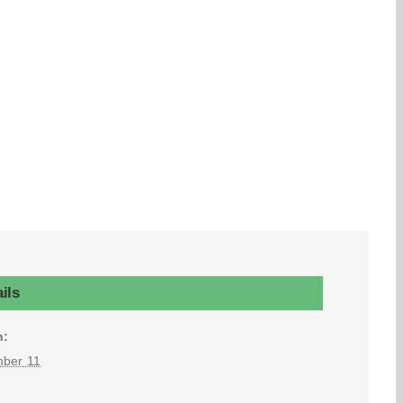
ils
n:
ber 11