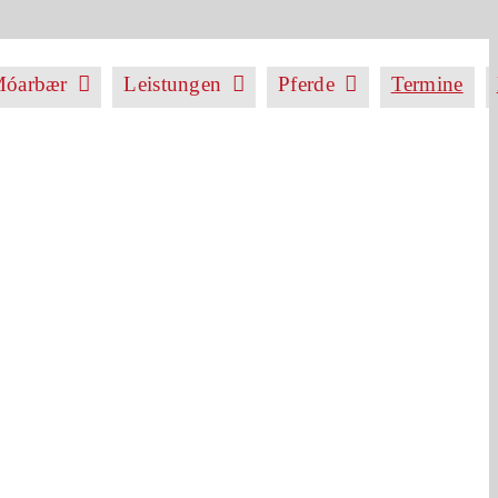
óarbær
Leistungen
Pferde
Termine