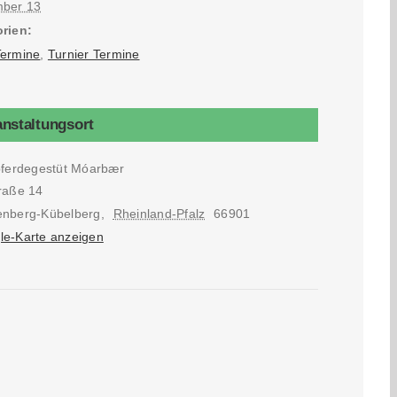
ber 13
rien:
ermine
,
Turnier Termine
anstaltungsort
pferdegestüt Móarbær
raße 14
nberg-Kübelberg
,
Rheinland-Pfalz
66901
le-Karte anzeigen