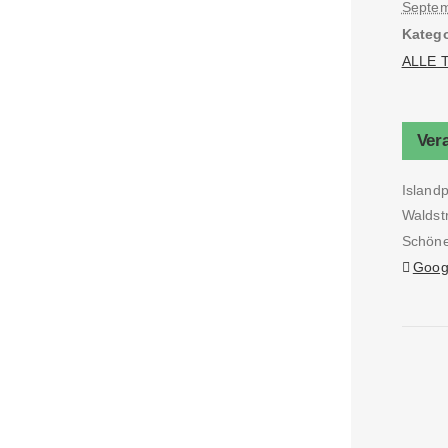
Septem
Katego
ALLE T
Ver
Island
Waldst
Schöne
Goog