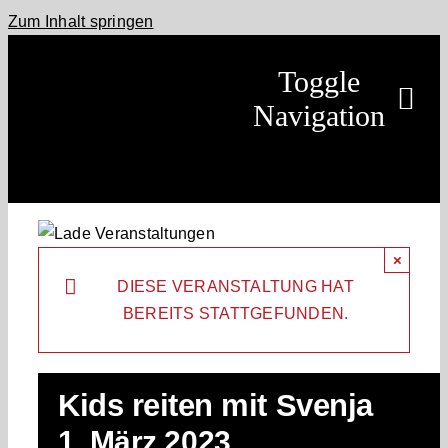
Zum Inhalt springen
Toggle
Navigation
Home
Móarbær
×
DIESE VERANSTALTUNG HAT
Leistungen
BEREITS STATTGEFUNDEN.
Pferde
Kids reiten mit Svenja
Termine
1. März 2023